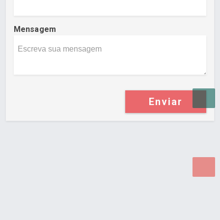
Mensagem
Enviar
Desenvolvido por Poly Design
Cubo Guia -
www.cuboguia.com.br - Desenvolvimento de Sites e
Sistemas para WEB.
© 2026 ®
Política de Cookies