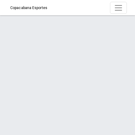
Copacabana Esportes
Serviço >
Início
Serviço
Orçamento via WhatsApp