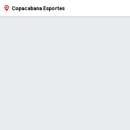
Copacabana Esportes
Serviço > Quadra de Areia - Futev