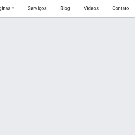
inas
Serviços
Blog
Vídeos
Contato
Início
Serviço
s
Contato