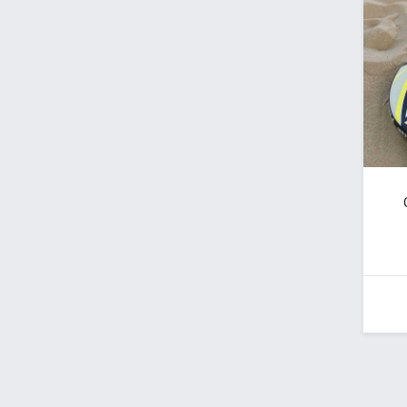
Desenvolvido por Poly Design
Cubo Gui